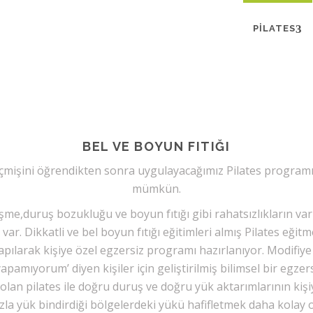
PILATES
BEL VE BOYUN FITIĞI
geçmişini öğrendikten sonra uygulayacağımız Pilates programı 
mümkün.
eşme,duruş bozukluğu ve boyun fıtığı gibi rahatsızlıkların v
r. Dikkatli ve bel boyun fıtığı eğitimleri almış Pilates eğitm
pılarak kişiye özel egzersiz programı hazırlanıyor. Modifiye
apamıyorum’ diyen kişiler için geliştirilmiş bilimsel bir egzers
 olan pilates ile doğru duruş ve doğru yük aktarımlarının ki
azla yük bindirdiği bölgelerdeki yükü hafifletmek daha kolay o