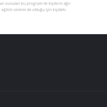
dan sunulan bu program ile kişilerin ağrı
eğitim sistemi de olduğu için kişideki