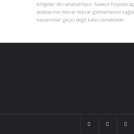
bölgeler de rahatlatılıyor. Sadece Fizyotera
ataklarının tekrar tekrar gelmemesini sağlam
kazanımlar geçici değil kalıcı olmaktadır.