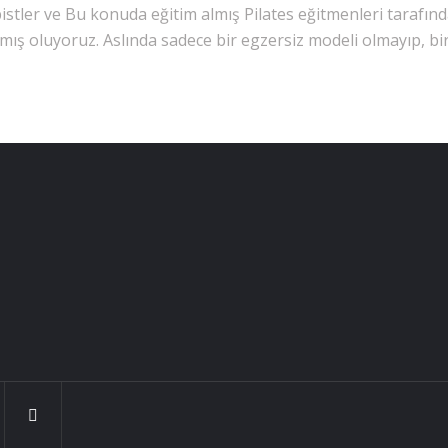
pistler ve Bu konuda eğitim almış Pilates eğitmenleri tarafın
ış oluyoruz. Aslında sadece bir egzersiz modeli olmayıp, bir 