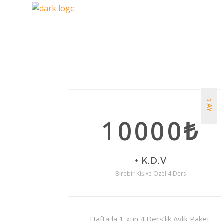
1 AY
10000₺
+ K.D.V
Birebir Kişiye Özel 4 Ders
Haftada 1 gün 4 Ders’lik Aylık Paket.