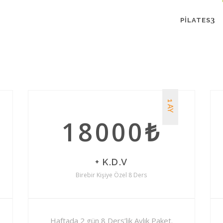
PILATES
1 AY
18000₺
+ K.D.V
Birebir Kişiye Özel 8 Ders
Haftada 2 gün 8 Ders’lik Aylık Paket.