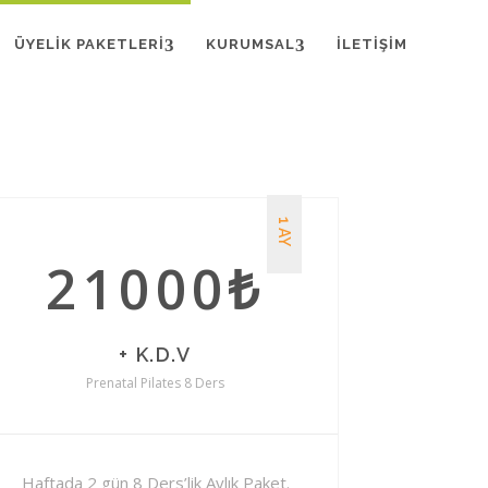
ÜYELIK PAKETLERI
KURUMSAL
İLETIŞIM
1 AY
21000₺
+ K.D.V
Prenatal Pilates 8 Ders
Haftada 2 gün 8 Ders’lik Aylık Paket.